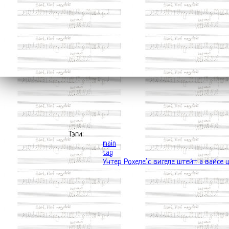
Тэги:
main
tag
Унтер Рохеле’с вигеле штейт а вайсе 