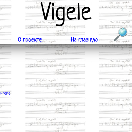
Vigele
О проекте
На главную
цигеле